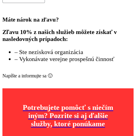
Máte nárok na zľavu?
Zľavu 10% z našich služieb môžete získať v
nasledovných prípadoch:
– Ste nezisková organizácia
– Vykonávate verejne prospešnú činnosť
Napíšte a informujte sa 🙂
Potrebujete pomôcť s niečím
iným? Pozrite si aj ďalšie
služby, ktoré ponúkame