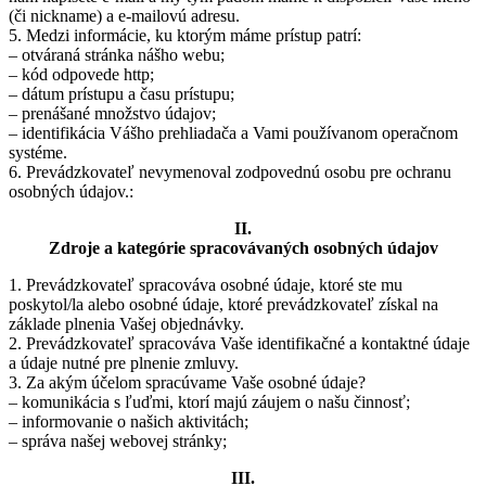
(či nickname) a e-mailovú adresu.
5. Medzi informácie, ku ktorým máme prístup patrí:
– otváraná stránka nášho webu;
– kód odpovede http;
– dátum prístupu a času prístupu;
– prenášané množstvo údajov;
– identifikácia Vášho prehliadača a Vami používanom operačnom
systéme.
6. Prevádzkovateľ nevymenoval zodpovednú osobu pre ochranu
osobných údajov.:
II.
Zdroje a kategórie spracovávaných osobných údajov
1. Prevádzkovateľ spracováva osobné údaje, ktoré ste mu
poskytol/la alebo osobné údaje, ktoré prevádzkovateľ získal na
základe plnenia Vašej objednávky.
2. Prevádzkovateľ spracováva Vaše identifikačné a kontaktné údaje
a údaje nutné pre plnenie zmluvy.
3. Za akým účelom spracúvame Vaše osobné údaje?
– komunikácia s ľuďmi, ktorí majú záujem o našu činnosť;
– informovanie o našich aktivitách;
– správa našej webovej stránky;
III.