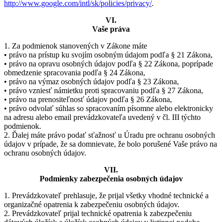
http://www.google.com/intl/sk/policies/privacy/
.
VI.
Vaše práva
1. Za podmienok stanovených v Zákone máte
• právo na prístup ku svojím osobným údajom podľa § 21 Zákona,
• právo na opravu osobných údajov podľa § 22 Zákona, poprípade
obmedzenie spracovania podľa § 24 Zákona,
• právo na výmaz osobných údajov podľa § 23 Zákona,
• právo vzniesť námietku proti spracovaniu podľa § 27 Zákona,
• právo na prenositeľnosť údajov podľa § 26 Zákona,
• právo odvolať súhlas so spracovaním písomne alebo elektronicky
na adresu alebo email prevádzkovateľa uvedený v čl. III týchto
podmienok.
2. Ďalej máte právo podať sťažnosť u Úradu pre ochranu osobných
údajov v prípade, že sa domnievate, že bolo porušené Vaše právo na
ochranu osobných údajov.
VII.
Podmienky zabezpečenia osobných údajov
1. Prevádzkovateľ prehlasuje, že prijal všetky vhodné technické a
organizačné opatrenia k zabezpečeniu osobných údajov.
2. Prevádzkovateľ prijal technické opatrenia k zabezpečeniu