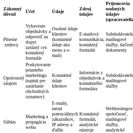
Príjemcovia
Zákonný
Zdroj
osobných
Účel
Údaje
dôvod
údajov
údajov
(spracovateli
Vybavenie
Osobné údaje
objednávky a
klientov
E-mailová
Subdodávateli
odpoveď na
Plnenie
(kontantné
komunikácia,
mailingové
dopyt
zmluvy
údaje ako
kontaktný
služby, tlačené
zaslaný cez
meno a e-
formulár
dokumenty
kontaktný
mail)
formulár
Poskytovanie
priameho
Informácie z
marketingu
Kontaktné
Subdodávateli
Oprávnený
objednávok a
(najmä pre
údaje
mailingové
záujem
kontaktného
zasielanie
klientov
služby
formulára
obchodných
oznamov)
E-maily,
mená
Webhostingov
potenciálnych
Kontaktný
spoločnosť,
Marketing a
zákazníkov,
formulár,
mailingové
Súhlas
propagácia
IP adresy a
analytické
služby,
webu
ďalšie
nástroje
analytické