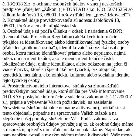
č. 18/2018 Z.z. o ochrane osobných údajov v znení neskorších
predpisov (ďalej len „Zákon“) je TOSTAD s.r.o. IČO: 50715259 so
sídlom Jabloňová 13, 08001, Prešov (ďalej len: „prevádzkovateľ“).
2. Kontaktné údaje prevádzkovateľa sú adresa: Jabloňová 13,
08001, Prešov a email: info@tostad.sk
3. Osobné údaje sú podľa Článku 4 odsek 1 nariadenia GDPR
(General Data Protection Regulation) akékoľvek informácie
týkajúce sa identifikovanej alebo identifikovateľnej fyzickej osoby
(ďalej len „dotknutá osoba“); identifikovateľná fyzická osoba je
osoba, ktorú možno identifikovať priamo alebo nepriamo, najmä
odkazom na identifikátor, ako je meno, identifikačné číslo,
lokalizačné údaje, online identifikátor, alebo odkazom na jeden či
viaceré prvky, ktoré sú špecifické pre fyzickú, fyziologickú,
genetickú, mentálnu, ekonomickú, kultúrnu alebo sociálnu identitu
tejto fyzickej osoby.
4. Prostredníctvom tejto internetovej stránky sa zhromažďujú
predovšetkým osobné údaje, ktoré slúžia pre Vaše informovanie
(HÚ SAV poskytuje informácie v súlade so zákonom č. 211/2000 Z.
z.), prijatie a vybavenie Vašich požiadaviek, na zasielanie
Newslettera (službu aktuálne nemáme aktivovanú), pokiaľ ste si
tento objednali, prípadne na spracovanie Vašich otázok a na
zlepšenie našej ponuky, služieb pre Vás. Podľa zákona sa za
spracovanie osobných údajov považuje aj to, ak osobné údaje máme
k dispozícii, aj keď s nimi ďalej nijako nenakladáme. Napríklad, ak
nám napíšete e-mail a my tým pádom máme k dispozícii Vaše meno