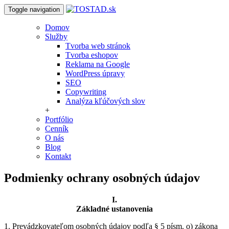
Toggle navigation
Domov
Služby
Tvorba web stránok
Tvorba eshopov
Reklama na Google
WordPress úpravy
SEO
Copywriting
Analýza kľúčových slov
+
Portfólio
Cenník
O nás
Blog
Kontakt
Podmienky ochrany osobných údajov
I.
Základné ustanovenia
1. Prevádzkovateľom osobných údajov podľa § 5 písm. o) zákona