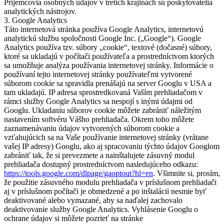
Príjemcovia osobných údajov v tretích krajinách sú poskytovatelia
analytických nástrojov.
3. Google Analytics
Táto internetová stránka používa Google Analytics, internetovú
analytickú službu spoločnosti Google Inc. („Google“). Google
Analytics používa tzv. súbory „cookie“, textové (dočasné) súbory,
ktoré sa ukladajú v počítači používateľa a prostredníctvom ktorých
sa umožňuje analýza používania internetovej stránky. Informácie o
používaní tejto internetovej stránky používateľmi vytvorené
súborom cookie sa spravidla prenášajú na server Googlu v USA a
tam ukladajú. IP adresa sprostredkovaná Vaším prehliadačom v
rámci služby Google Analytics sa nespojí s inými údajmi od
Googlu. Ukladaniu súborov cookie môžete zabrániť náležitým
nastavením softvéru Vášho prehliadača. Okrem toho môžete
zaznamenávaniu údajov vytvorených súborom cookie a
vzťahujúcich sa na Vaše používanie internetovej stránky (vrátane
vašej IP adresy) Googlu, ako aj spracovaniu týchto údajov Googlom
zabrániť tak, že si prevezmete a nainštalujete zásuvný modul
prehliadača dostupný prostredníctvom nasledujúceho odkazu:
https://tools.google.com/dlpage/gaoptout?hl=en
. Všimnite si, prosím,
že použitie zásuvného modulu prehliadača v príslušnom prehliadači
aj v príslušnom počítači je obmedzené a po inštalácii nesmie byť
deaktivované alebo vymazané, aby sa naďalej zachovalo
deaktivovanie služby Google Analytics. Vyhlásenie Googlu o
ochrane údajov si môžete pozrieť na stránke