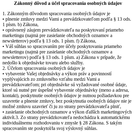
Zákonný dôvod a účel spracovania osobných údajov
1. Zákonným dôvodom spracovania osobných údajov je
• plnenie zmluvy medzi Vami a prevádzkovateľom podľa § 13 ods.
1 písm. b) Zákona,
• oprávnený záujem prevádzkovateľa na poskytovaní priameho
marketingu (najmä pre zasielanie obchodných oznamov a
newsletterov) podľa § 13 ods. 1 písm. f) Zákona,
• Váš súhlas so spracovaním pre účely poskytovania priameho
marketingu (najmä pre zasielanie obchodných oznamov a
newsletterov) podľa § 13 ods. 1 písm. a) Zákona v prípade, že
nedošlo k objednávke tovaru alebo služby.
2. Účelom spracovania osobných údajov je
• vybavenie Vašej objednávky a výkon práv a povinností
vyplývajúcich zo zmluvného vzťahu medzi Vami a
prevádzkovateľom; pri objednávke sú vyžadované osobné údaje,
ktoré sú nutné pre úspešné vybavenie objednávky (meno a adresa,
kontakt), poskytnutie osobných údajov je nutnou požiadavkou pre
uzavretie a plnenie zmluvy, bez poskytnutia osobných údajov nie je
možné zmluvu uzavrieť či ju zo strany prevádzkovateľa plniť,
• zasielanie obchodných oznamov a výkon ďalších marketingových
aktivít.3. Zo strany prevádzkovateľa nedochádza k automatickému
individuálnemu rozhodovaniu v zmysle § 28 Zákona. S takým
spracovaním ste poskytol/la svoj výslovný súhlas.