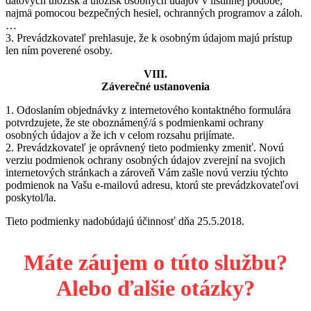
dátových úložísk a úložísk osobných údajov v listinnej podobe,
najmä pomocou bezpečných hesiel, ochranných programov a záloh.
…
3. Prevádzkovateľ prehlasuje, že k osobným údajom majú prístup
len ním poverené osoby.
VIII.
Záverečné ustanovenia
1. Odoslaním objednávky z internetového kontaktného formulára
potvrdzujete, že ste oboznámený/á s podmienkami ochrany
osobných údajov a že ich v celom rozsahu prijímate.
2. Prevádzkovateľ je oprávnený tieto podmienky zmeniť. Novú
verziu podmienok ochrany osobných údajov zverejní na svojich
internetových stránkach a zároveň Vám zašle novú verziu týchto
podmienok na Vašu e-mailovú adresu, ktorú ste prevádzkovateľovi
poskytol/la.
Tieto podmienky nadobúdajú účinnosť dňa 25.5.2018.
Navigácia
Máte záujem o túto službu?
v
článku
Alebo ďalšie otázky?